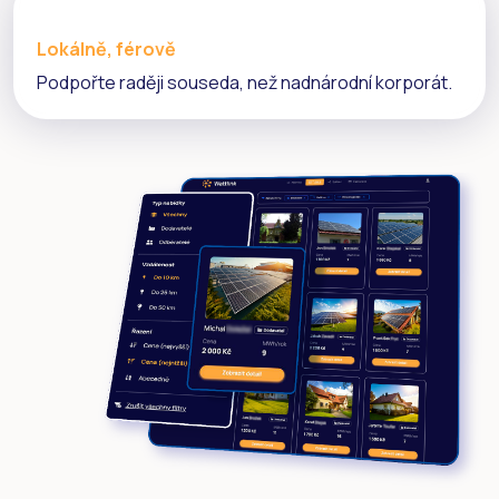
Lokálně, férově
Podpořte raději souseda, než nadnárodní korporát.