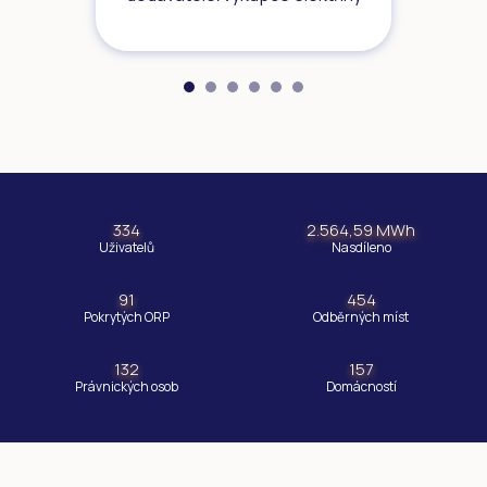
334
2.564,59 MWh
Uživatelů
Nasdíleno
91
454
Pokrytých ORP
Odběrných míst
132
157
Právnických osob
Domácností