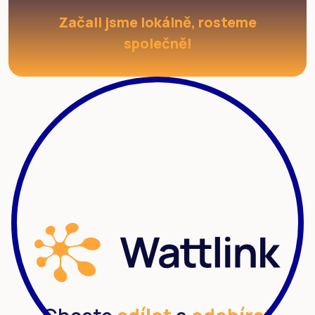
Začali jsme lokálně, rosteme
společně!