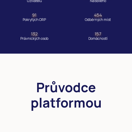
Uživatelů
Nasdíleno
91
454
Pokrytých ORP
Odběrných míst
132
157
Právnických osob
Domácností
Průvodce
platformou