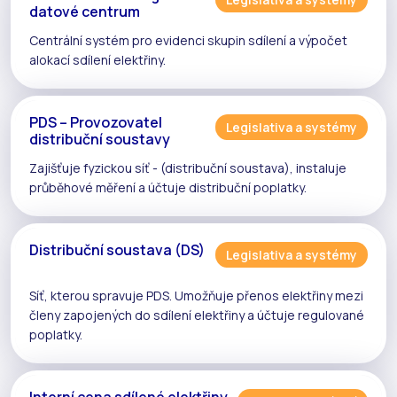
datové centrum
Centrální systém pro evidenci
skupin sdílení
a výpočet
alokací
sdílení elektřiny
.
PDS – Provozovatel
Legislativa a systémy
distribuční soustavy
Zajišťuje fyzickou síť - (
distribuční soustava
), instaluje
průběhové měření
a účtuje distribuční poplatky.
Distribuční soustava (DS)
Legislativa a systémy
Síť, kterou spravuje
PDS
. Umožňuje přenos elektřiny mezi
členy zapojených do
sdílení elektřiny
a účtuje regulované
poplatky.
Interní cena sdílené elektřiny