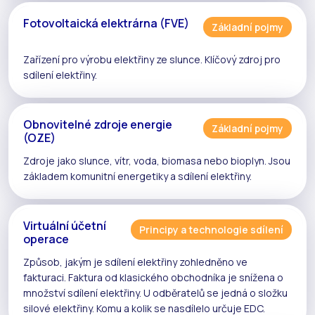
Fotovoltaická elektrárna (FVE)
Základní pojmy
Zařízení pro výrobu elektřiny ze slunce. Klíčový zdroj pro
sdílení elektřiny
.
Obnovitelné zdroje energie
Základní pojmy
(OZE)
Zdroje jako slunce, vítr, voda, biomasa nebo bioplyn. Jsou
základem komunitní energetiky a
sdílení elektřiny
.
Virtuální účetní
Principy a technologie sdílení
operace
Způsob, jakým je
sdílení elektřiny
zohledněno ve
fakturaci. Faktura od klasického obchodníka je snížena o
množství
sdílení elektřiny
. U odběratelů se jedná o složku
silové elektřiny. Komu a kolik se nasdílelo určuje
EDC
.