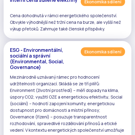
Ekonomika sdílení
Cena dohodnutá v rámci
energetického společenství
.
Obvykle výhodnější než tržní cena na burze, ale vyšší než
výkup
přetoků
. Zahrnuje také členské příspěvky.
ESG - Environmentální,
Ekonomika sdílení
sociální a správní
(Environmental, Social,
Governance)
Mezinárodně uznávaný rámec pro hodnocení
udržitelnosti organizací. Skládá se ze tří pilířů:
Environment (životní prostředí) – měří dopady na klima,
úspory CO2, využití
OZE
a energetickou efektivitu; Social
(sociální) – hodnotí zapojení komunity, energetickou
dostupnost pro domácnosti a místní přínosy;
Governance (řízení) – posuzuje transparentnost
rozhodování, spravedlivé rozdělování přínosů a etické
vedení. V kontextu
energetických společenství
umožňuje