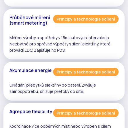
Průběhové měření
Principy a technologie sdílení
(smart metering)
Měření výroby a spotřeby v 15minutových intervalech.
Nezbytné pro správné výpočty
sdílení elektřiny
, které
provádí
EDC
. Zajišťuje ho
PDS
.
Akumulace energie
Principy a technologie sdílení
Ukládání přebytků elektřiny do baterií. Zvyšuje
samospotřebu
, snižuje
přetoky
do sítě.
Agregace flexibility
Principy a technologie sdílení
Koordinace více odběrných míst nebo výroben s cílem