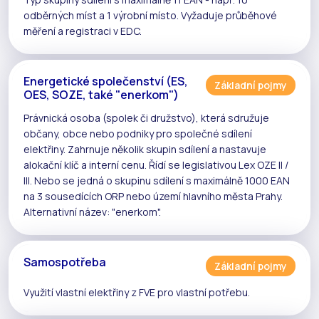
odběrných míst a 1 výrobní místo. Vyžaduje
průběhové
měření
a registraci v
EDC
.
Energetické společenství (ES,
Základní pojmy
OES, SOZE, také "enerkom")
Právnická osoba (spolek či družstvo), která sdružuje
občany, obce nebo podniky pro společné
sdílení
elektřiny
. Zahrnuje několik
skupin sdílení
a nastavuje
alokační klíč
a
interní cenu
. Řídí se legislativou
Lex OZE II /
III
. Nebo se jedná o skupinu sdílení s maximálně 1000 EAN
na 3 sousedících ORP nebo území hlavního města Prahy.
Alternativní název: "enerkom".
Samospotřeba
Základní pojmy
Využití vlastní elektřiny z
FVE
pro vlastní potřebu.