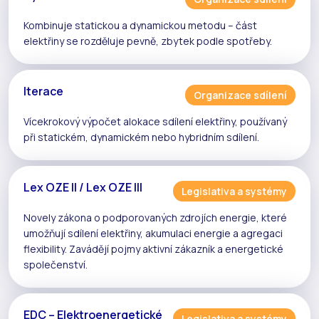
Kombinuje
statickou
a
dynamickou
metodu – část
elektřiny se rozděluje pevně, zbytek podle spotřeby.
Iterace
Organizace sdílení
Vícekrokový výpočet alokace
sdílení elektřiny
, používaný
při
statickém
,
dynamickém
nebo
hybridním
sdílení.
Lex OZE II / Lex OZE III
Legislativa a systémy
Novely zákona o podporovaných zdrojích energie, které
umožňují
sdílení elektřiny
,
akumulaci energie
a
agregaci
flexibility
. Zavádějí pojmy
aktivní zákazník
a
energetické
společenství
.
EDC – Elektroenergetické
Legislativa a systémy