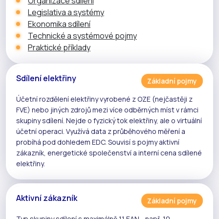
Organizace sdílení
Legislativa a systémy
Ekonomika sdílení
Technické a systémové pojmy
Praktické příklady
Sdílení elektřiny
Základní pojmy
Účetní rozdělení elektřiny vyrobené z
OZE
(nejčastěji z
FVE
) nebo jiných zdrojů mezi více odběrných míst v rámci
skupiny sdílení
. Nejde o fyzický tok elektřiny, ale o
virtuální
účetní operaci
. Využívá data z
průběhového měření
a
probíhá pod dohledem
EDC
. Souvisí s pojmy
aktivní
zákazník
,
energetické společenství
a
interní cena sdílené
elektřiny
.
Aktivní zákazník
Základní pojmy
Typ skupiny sdílení s maximálně 11 EAN - např. 10