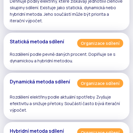
Definuje podíly elektřiny, které získávají jednotliví členové
skupiny sdílení
. Existuje jako
statická
,
dynamická
nebo
hybridní metoda
. Jeho součástí může být priorita a
iterační
výpočet.
Statická metoda sdílení
Organizace sdílení
Rozdělení podle pevně daných procent. Doplňuje se s
dynamickou
a
hybridní
metodou.
Dynamická metoda sdílení
Organizace sdílení
Rozdělení elektřiny podle aktuální spotřeby. Zvyšuje
efektivitu a snižuje
přetoky
. Součástí často bývá
iterační
výpočet
.
Hybridní metoda sdílení
Organizace sdílení