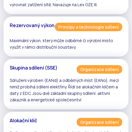
vyrovnat zatížení sítě. Navazuje na
Lex OZE III
.
Rezervovaný výkon
Principy a technologie sdílení
Maximální výkon, který může odběrné či výrobní místo
využít v rámci
distribuční soustavy
.
Skupina sdílení (SSE)
Organizace sdílení
Sdružení výroben (EANd) a odběrných míst (EANo), mezi
nimiž probíhá
sdílení elektřiny
. Řídí se
alokačním klíčem
a
daty z
EDC
. Jsou dvě základní skupiny sdílení:
aktivní
zákazník
a
energetické společesntví
Alokační klíč
Organizace sdílení