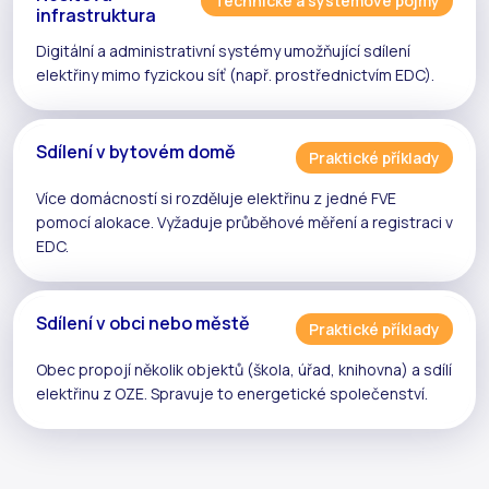
Technické a systémové pojmy
infrastruktura
Digitální a administrativní systémy umožňující
sdílení
elektřiny
mimo fyzickou síť (např. prostřednictvím
EDC
).
Sdílení v bytovém domě
Praktické příklady
Více domácností si rozděluje elektřinu z jedné
FVE
pomocí
alokace
. Vyžaduje
průběhové měření
a registraci v
EDC
.
Sdílení v obci nebo městě
Praktické příklady
Obec propojí několik objektů (škola, úřad, knihovna) a sdílí
elektřinu z
OZE
. Spravuje to
energetické společenství
.