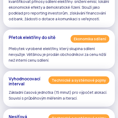
kvantifikovat přínosy
sdílení elektřiny
: snížení emisí, lokální
ekonomické efekty a demokratické řízení. Slouží jako
podklad pro reporting investorům, získávání financování
od bank, žádosti o dotace a komunikaci s veřejností.
Přetok elektřiny do sítě
Ekonomika sdílení
Přebytek vyrobené elektřiny, který
skupina sdílení
nevyužije. Většinou je prodán obchodníkovi za cenu nižší
než
interní cenu sdílení
.
Vyhodnocovací
Technické a systémové pojmy
interval
Základní časová jednotka (15 minut) pro výpočet
alokací
.
Souvisí s
průběhovým měřením
a
iterací
.
Nesíťová