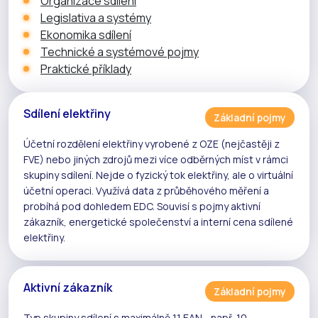
Organizace sdílení
Legislativa a systémy
Ekonomika sdílení
Technické a systémové pojmy
Praktické příklady
Sdílení elektřiny
Základní pojmy
Účetní rozdělení elektřiny vyrobené z
OZE
(nejčastěji z
FVE
) nebo jiných zdrojů mezi více odběrných míst v rámci
skupiny sdílení
. Nejde o fyzický tok elektřiny, ale o
virtuální
účetní operaci
. Využívá data z
průběhového měření
a
probíhá pod dohledem
EDC
. Souvisí s pojmy
aktivní
zákazník
,
energetické společenství
a
interní cena sdílené
elektřiny
.
Aktivní zákazník
Základní pojmy
Typ skupiny sdílení s maximálně 11 EAN - např. 10