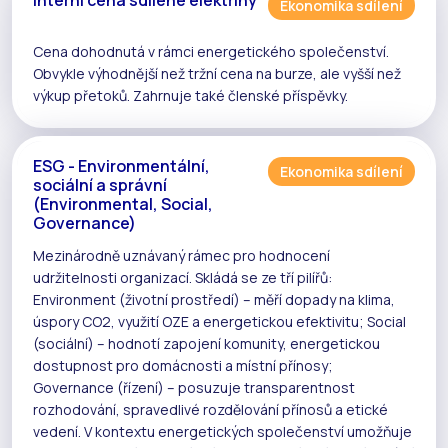
Ekonomika sdílení
Cena dohodnutá v rámci
energetického společenství
.
Obvykle výhodnější než tržní cena na burze, ale vyšší než
výkup
přetoků
. Zahrnuje také členské příspěvky.
ESG - Environmentální,
Ekonomika sdílení
sociální a správní
(Environmental, Social,
Governance)
Mezinárodně uznávaný rámec pro hodnocení
udržitelnosti organizací. Skládá se ze tří pilířů:
Environment (životní prostředí) – měří dopady na klima,
úspory CO2, využití
OZE
a energetickou efektivitu; Social
(sociální) – hodnotí zapojení komunity, energetickou
dostupnost pro domácnosti a místní přínosy;
Governance (řízení) – posuzuje transparentnost
rozhodování, spravedlivé rozdělování přínosů a etické
vedení. V kontextu
energetických společenství
umožňuje