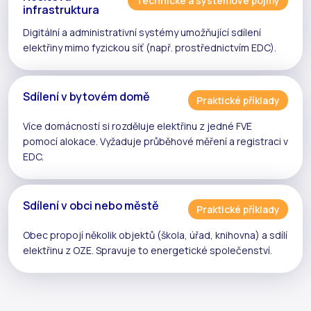
Technické a systémové pojmy
infrastruktura
Digitální a administrativní systémy umožňující
sdílení
elektřiny
mimo fyzickou síť (např. prostřednictvím
EDC
).
Sdílení v bytovém domě
Praktické příklady
Více domácností si rozděluje elektřinu z jedné
FVE
pomocí
alokace
. Vyžaduje
průběhové měření
a registraci v
EDC
.
Sdílení v obci nebo městě
Praktické příklady
Obec propojí několik objektů (škola, úřad, knihovna) a sdílí
elektřinu z
OZE
. Spravuje to
energetické společenství
.