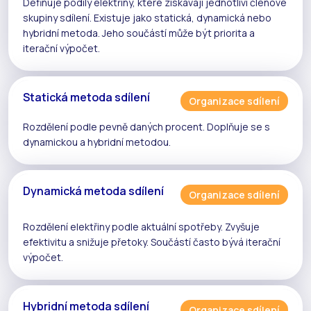
Definuje podíly elektřiny, které získávají jednotliví členové
skupiny sdílení
. Existuje jako
statická
,
dynamická
nebo
hybridní metoda
. Jeho součástí může být priorita a
iterační
výpočet.
Statická metoda sdílení
Organizace sdílení
Rozdělení podle pevně daných procent. Doplňuje se s
dynamickou
a
hybridní
metodou.
Dynamická metoda sdílení
Organizace sdílení
Rozdělení elektřiny podle aktuální spotřeby. Zvyšuje
efektivitu a snižuje
přetoky
. Součástí často bývá
iterační
výpočet
.
Hybridní metoda sdílení
Organizace sdílení