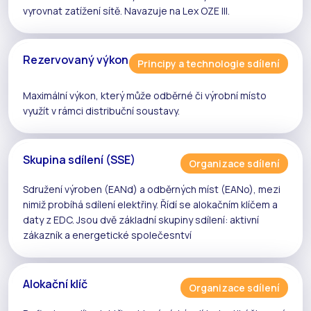
vyrovnat zatížení sítě. Navazuje na
Lex OZE III
.
Rezervovaný výkon
Principy a technologie sdílení
Maximální výkon, který může odběrné či výrobní místo
využít v rámci
distribuční soustavy
.
Skupina sdílení (SSE)
Organizace sdílení
Sdružení výroben (EANd) a odběrných míst (EANo), mezi
nimiž probíhá
sdílení elektřiny
. Řídí se
alokačním klíčem
a
daty z
EDC
. Jsou dvě základní skupiny sdílení:
aktivní
zákazník
a
energetické společesntví
Alokační klíč
Organizace sdílení