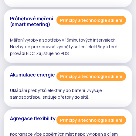
Průběhové měření
Principy a technologie sdílení
(smart metering)
Měření výroby a spotřeby v 15minutových intervalech.
Nezbytné pro správné výpočty
sdílení elektřiny
, které
provádí
EDC
. Zajišťuje ho
PDS
.
Akumulace energie
Principy a technologie sdílení
Ukládání přebytků elektřiny do baterií. Zvyšuje
samospotřebu
, snižuje
přetoky
do sítě.
Agregace flexibility
Principy a technologie sdílení
Koordinace více odběrných míst nebo výroben s cílem