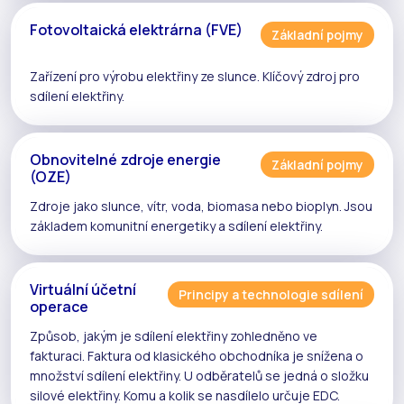
Fotovoltaická elektrárna (FVE)
Základní pojmy
Zařízení pro výrobu elektřiny ze slunce. Klíčový zdroj pro
sdílení elektřiny
.
Obnovitelné zdroje energie
Základní pojmy
(OZE)
Zdroje jako slunce, vítr, voda, biomasa nebo bioplyn. Jsou
základem komunitní energetiky a
sdílení elektřiny
.
Virtuální účetní
Principy a technologie sdílení
operace
Způsob, jakým je
sdílení elektřiny
zohledněno ve
fakturaci. Faktura od klasického obchodníka je snížena o
množství
sdílení elektřiny
. U odběratelů se jedná o složku
silové elektřiny. Komu a kolik se nasdílelo určuje
EDC
.