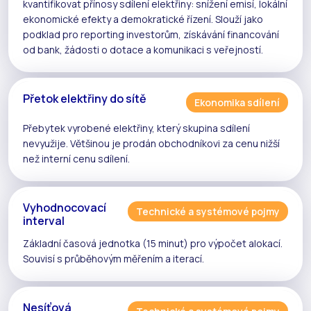
kvantifikovat přínosy
sdílení elektřiny
: snížení emisí, lokální
ekonomické efekty a demokratické řízení. Slouží jako
podklad pro reporting investorům, získávání financování
od bank, žádosti o dotace a komunikaci s veřejností.
Přetok elektřiny do sítě
Ekonomika sdílení
Přebytek vyrobené elektřiny, který
skupina sdílení
nevyužije. Většinou je prodán obchodníkovi za cenu nižší
než
interní cenu sdílení
.
Vyhodnocovací
Technické a systémové pojmy
interval
Základní časová jednotka (15 minut) pro výpočet
alokací
.
Souvisí s
průběhovým měřením
a
iterací
.
Nesíťová