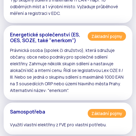
odběrných míst a 1 výrobní místo. Vyžaduje
průběhové
měření
a registraci v
EDC
.
Energetické společenství (ES,
Základní pojmy
OES, SOZE, také "enerkom")
Právnická osoba (spolek či družstvo), která sdružuje
občany, obce nebo podniky pro společné
sdílení
elektřiny
. Zahrnuje několik
skupin sdílení
a nastavuje
alokační klíč
a
interní cenu
. Řídí se legislativou
Lex OZE II /
III
. Nebo se jedná o skupinu sdílení s maximálně 1000 EAN
na 3 sousedících ORP nebo území hlavního města Prahy.
Alternativní název: "enerkom".
Samospotřeba
Základní pojmy
Využití vlastní elektřiny z
FVE
pro vlastní potřebu.