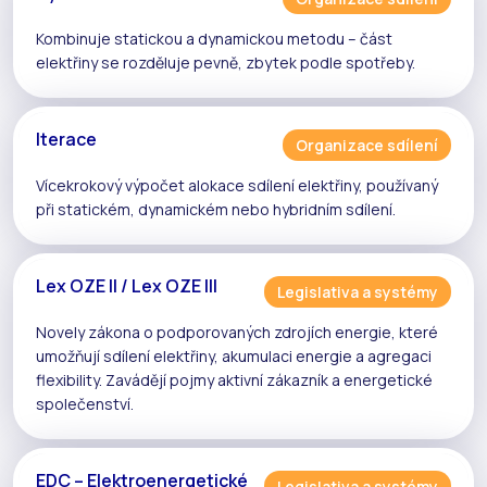
Kombinuje
statickou
a
dynamickou
metodu – část
elektřiny se rozděluje pevně, zbytek podle spotřeby.
Iterace
Organizace sdílení
Vícekrokový výpočet alokace
sdílení elektřiny
, používaný
při
statickém
,
dynamickém
nebo
hybridním
sdílení.
Lex OZE II / Lex OZE III
Legislativa a systémy
Novely zákona o podporovaných zdrojích energie, které
umožňují
sdílení elektřiny
,
akumulaci energie
a
agregaci
flexibility
. Zavádějí pojmy
aktivní zákazník
a
energetické
společenství
.
EDC – Elektroenergetické
Legislativa a systémy