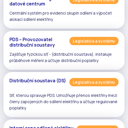
datové centrum
Centrální systém pro evidenci
skupin sdílení
a výpočet
alokací
sdílení elektřiny
.
PDS – Provozovatel
Legislativa a systémy
distribuční soustavy
Zajišťuje fyzickou síť - (
distribuční soustava
), instaluje
průběhové měření
a účtuje distribuční poplatky.
Distribuční soustava (DS)
Legislativa a systémy
Síť, kterou spravuje
PDS
. Umožňuje přenos elektřiny mezi
členy zapojených do
sdílení elektřiny
a účtuje regulované
poplatky.
Interní cena sdílené elektřiny