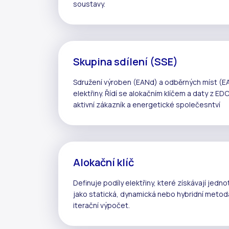
soustavy
.
Skupina sdílení (SSE)
Sdružení výroben (EANd) a odběrných míst (EA
elektřiny
. Řídí se
alokačním klíčem
a daty z
EDC
aktivní zákazník
a
energetické společesntví
Alokační klíč
Definuje podíly elektřiny, které získávají jedno
jako
statická
,
dynamická
nebo
hybridní metod
iterační
výpočet.