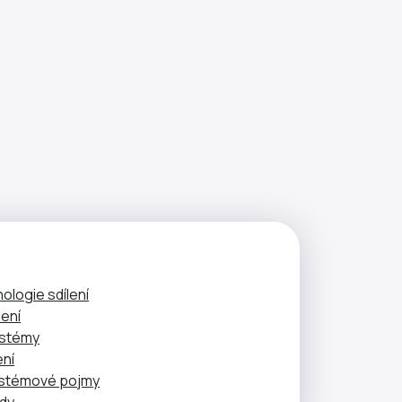
nologie sdílení
lení
ystémy
ení
ystémové pojmy
ady