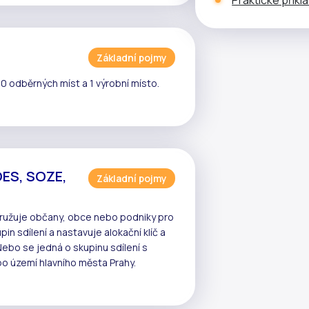
Základní pojmy
10 odběrných míst a 1 výrobní místo.
OES, SOZE,
Základní pojmy
sdružuje občany, obce nebo podniky pro
pin sdílení
a nastavuje
alokační klíč
a
Nebo se jedná o skupinu sdílení s
o území hlavního města Prahy.