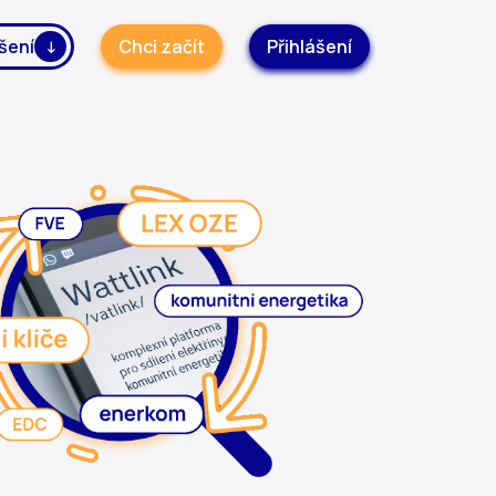
šení
Chci začít
Přihlášení