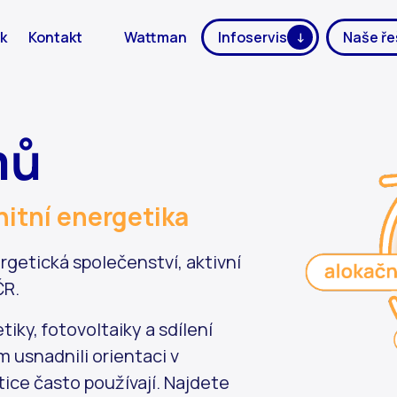
k
Kontakt
Wattman
Infoservis
Naše ře
mů
nitní energetika
getická společenství, aktivní
ČR.
iky, fotovoltaiky a sdílení
m usnadnili orientaci v
ice často používají. Najdete