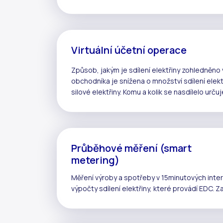
Virtuální účetní operace
Způsob, jakým je
sdílení elektřiny
zohledněno v
obchodníka je snížena o množství
sdílení elekt
silové elektřiny. Komu a kolik se nasdílelo urču
Průběhové měření (smart
metering)
Měření výroby a spotřeby v 15minutových inte
výpočty
sdílení elektřiny
, které provádí
EDC
. Z