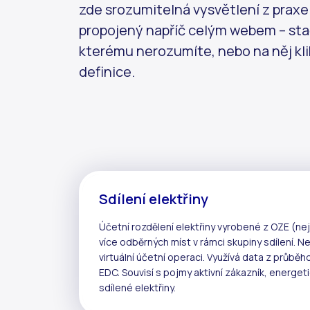
zde srozumitelná vysvětlení z praxe i 
propojený napříč celým webem – stač
kterému nerozumíte, nebo na něj kli
definice.
Sdílení elektřiny
Účetní rozdělení elektřiny vyrobené z
OZE
(nej
více odběrných míst v rámci
skupiny sdílení
. N
virtuální účetní operaci
. Využívá data z
průběh
EDC
. Souvisí s pojmy
aktivní zákazník
,
energeti
sdílené elektřiny
.