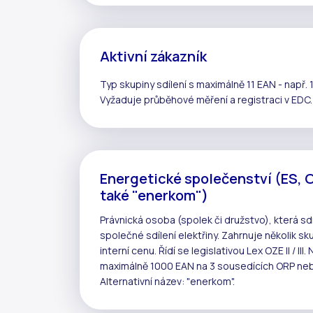
Aktivní zákazník
Typ skupiny sdílení s maximálně 11 EAN - např. 
Vyžaduje
průběhové měření
a registraci v
EDC
.
Energetické společenství (ES, 
také "enerkom")
Právnická osoba (spolek či družstvo), která 
společné
sdílení elektřiny
. Zahrnuje několik
sku
interní cenu
. Řídí se legislativou
Lex OZE II / III
. 
maximálně 1000 EAN na 3 sousedících ORP neb
Alternativní název: "enerkom".