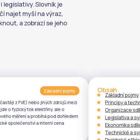
legislativy. Slovník je
í najet myší na výraz,
knout, a zobrazí se jeho
Obsah
Základní pojmy
Základní pojmy
Principy a tech
častěji z
FVE
) nebo jiných zdrojů mezi
ejde o fyzický tok elektřiny, ale o
Organizace sdí
ového měření
a probíhá pod dohledem
Legislativa a s
cké společenství
a
interní cena
Ekonomika sdíl
Technické a s
Praktické příkl