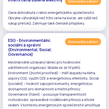
Ekonomika sdílení
Cena dohodnutá v rámci
energetického společenství
.
Obvykle výhodnější než tržní cena na burze, ale vyšší než
výkup
přetoků
. Zahrnuje také členské příspěvky.
ESG - Environmentální,
Ekonomika sdílení
sociální a správní
(Environmental, Social,
Governance)
Mezinárodně uznávaný rámec pro hodnocení
udržitelnosti organizací. Skládá se ze tří pilířů:
Environment (životní prostředí) – měří dopady na klima,
úspory CO2, využití
OZE
a energetickou efektivitu; Social
(sociální) – hodnotí zapojení komunity, energetickou
dostupnost pro domácnosti a místní přínosy;
Governance (řízení) – posuzuje transparentnost
rozhodování, spravedlivé rozdělování přínosů a etické
vedení. V kontextu
energetických společenství
umožňuje