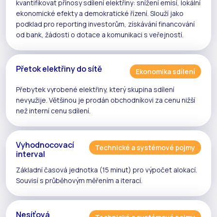
kvantifikovat přínosy
sdílení elektřiny
: snížení emisí, lokální
ekonomické efekty a demokratické řízení. Slouží jako
podklad pro reporting investorům, získávání financování
od bank, žádosti o dotace a komunikaci s veřejností.
Přetok elektřiny do sítě
Ekonomika sdílení
Přebytek vyrobené elektřiny, který
skupina sdílení
nevyužije. Většinou je prodán obchodníkovi za cenu nižší
než
interní cenu sdílení
.
Vyhodnocovací
Technické a systémové pojmy
interval
Základní časová jednotka (15 minut) pro výpočet
alokací
.
Souvisí s
průběhovým měřením
a
iterací
.
Nesíťová