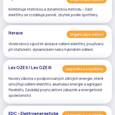
Kombinuje
statickou
a
dynamickou
metodu – část
elektřiny se rozděluje pevně, zbytek podle spotřeby.
Iterace
Organizace sdílení
Vícekrokový výpočet alokace
sdílení elektřiny
, používaný
při
statickém
,
dynamickém
nebo
hybridním
sdílení.
Lex OZE II / Lex OZE III
Legislativa a systémy
Novely zákona o podporovaných zdrojích energie, které
umožňují
sdílení elektřiny
,
akumulaci energie
a
agregaci
flexibility
. Zavádějí pojmy
aktivní zákazník
a
energetické
společenství
.
EDC – Elektroenergetické
Legislativa a systémy