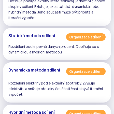
Definuje podíly elektřiny, které získávají jednotliví členové
skupiny sdílení
. Existuje jako
statická
,
dynamická
nebo
hybridní metoda
. Jeho součástí může být priorita a
iterační
výpočet.
Statická metoda sdílení
Organizace sdílení
Rozdělení podle pevně daných procent. Doplňuje se s
dynamickou
a
hybridní
metodou.
Dynamická metoda sdílení
Organizace sdílení
Rozdělení elektřiny podle aktuální spotřeby. Zvyšuje
efektivitu a snižuje
přetoky
. Součástí často bývá
iterační
výpočet
.
Hybridní metoda sdílení
Organizace sdílení