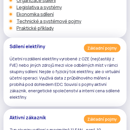
Organizace sdílení
Legislativa a systémy
Ekonomika sdílení
Technické a systémové pojmy
Praktické příklady
Sdílení elektřiny
Základní pojmy
Účetní rozdělení elektřiny vyrobené z
OZE
(nejčastěji z
FVE
) nebo jiných zdrojů mezi více odběrných míst v rámci
skupiny sdílení
. Nejde o fyzický tok elektřiny, ale o
virtuální
účetní operaci
. Využívá data z
průběhového měření
a
probíhá pod dohledem
EDC
. Souvisí s pojmy
aktivní
zákazník
,
energetické společenství
a
interní cena sdílené
elektřiny
.
Aktivní zákazník
Základní pojmy
Typ skupiny sdílení s maximálně 11 EAN - např. 10