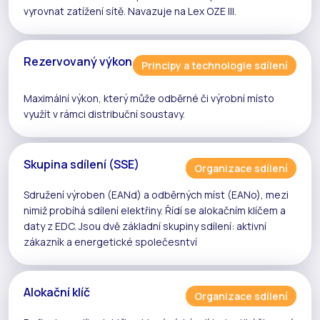
vyrovnat zatížení sítě. Navazuje na
Lex OZE III
.
Rezervovaný výkon
Principy a technologie sdílení
Maximální výkon, který může odběrné či výrobní místo
využít v rámci
distribuční soustavy
.
Skupina sdílení (SSE)
Organizace sdílení
Sdružení výroben (EANd) a odběrných míst (EANo), mezi
nimiž probíhá
sdílení elektřiny
. Řídí se
alokačním klíčem
a
daty z
EDC
. Jsou dvě základní skupiny sdílení:
aktivní
zákazník
a
energetické společesntví
Alokační klíč
Organizace sdílení