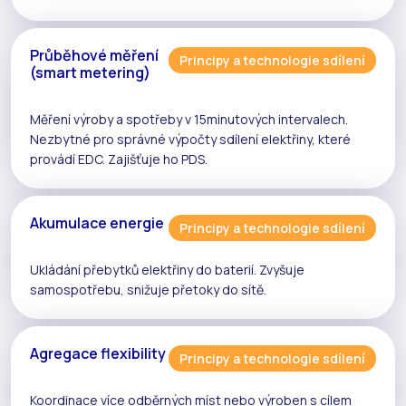
Průběhové měření
Principy a technologie sdílení
(smart metering)
Měření výroby a spotřeby v 15minutových intervalech.
Nezbytné pro správné výpočty
sdílení elektřiny
, které
provádí
EDC
. Zajišťuje ho
PDS
.
Akumulace energie
Principy a technologie sdílení
Ukládání přebytků elektřiny do baterií. Zvyšuje
samospotřebu
, snižuje
přetoky
do sítě.
Agregace flexibility
Principy a technologie sdílení
Koordinace více odběrných míst nebo výroben s cílem