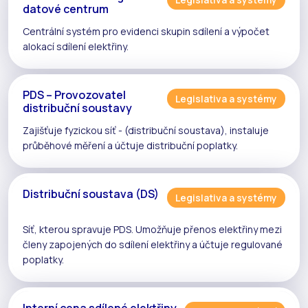
datové centrum
Centrální systém pro evidenci
skupin sdílení
a výpočet
alokací
sdílení elektřiny
.
PDS – Provozovatel
Legislativa a systémy
distribuční soustavy
Zajišťuje fyzickou síť - (
distribuční soustava
), instaluje
průběhové měření
a účtuje distribuční poplatky.
Distribuční soustava (DS)
Legislativa a systémy
Síť, kterou spravuje
PDS
. Umožňuje přenos elektřiny mezi
členy zapojených do
sdílení elektřiny
a účtuje regulované
poplatky.
Interní cena sdílené elektřiny