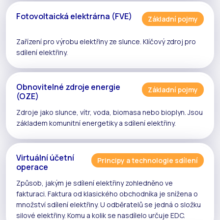
Fotovoltaická elektrárna (FVE)
Základní pojmy
Zařízení pro výrobu elektřiny ze slunce. Klíčový zdroj pro
sdílení elektřiny
.
Obnovitelné zdroje energie
Základní pojmy
(OZE)
Zdroje jako slunce, vítr, voda, biomasa nebo bioplyn. Jsou
základem komunitní energetiky a
sdílení elektřiny
.
Virtuální účetní
Principy a technologie sdílení
operace
Způsob, jakým je
sdílení elektřiny
zohledněno ve
fakturaci. Faktura od klasického obchodníka je snížena o
množství
sdílení elektřiny
. U odběratelů se jedná o složku
silové elektřiny. Komu a kolik se nasdílelo určuje
EDC
.