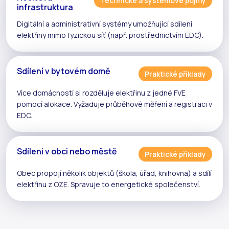
Technické a systémové pojmy
infrastruktura
Digitální a administrativní systémy umožňující
sdílení
elektřiny
mimo fyzickou síť (např. prostřednictvím
EDC
).
Sdílení v bytovém domě
Praktické příklady
Více domácností si rozděluje elektřinu z jedné
FVE
pomocí
alokace
. Vyžaduje
průběhové měření
a registraci v
EDC
.
Sdílení v obci nebo městě
Praktické příklady
Obec propojí několik objektů (škola, úřad, knihovna) a sdílí
elektřinu z
OZE
. Spravuje to
energetické společenství
.