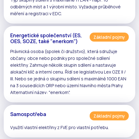
odběrných míst a 1 výrobní místo. Vyžaduje
průběhové
měření
a registraci v
EDC
.
Energetické společenství (ES,
Základní pojmy
OES, SOZE, také "enerkom")
Právnická osoba (spolek či družstvo), která sdružuje
občany, obce nebo podniky pro společné
sdílení
elektřiny
. Zahrnuje několik
skupin sdílení
a nastavuje
alokační klíč
a
interní cenu
. Řídí se legislativou
Lex OZE II /
III
. Nebo se jedná o skupinu sdílení s maximálně 1000 EAN
na 3 sousedících ORP nebo území hlavního města Prahy.
Alternativní název: "enerkom".
Samospotřeba
Základní pojmy
Využití vlastní elektřiny z
FVE
pro vlastní potřebu.