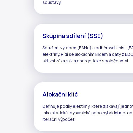
soustavy
.
Skupina sdílení (SSE)
Sdružení výroben (EANd) a odběrných míst (EA
elektřiny
. Řídí se
alokačním klíčem
a daty z
EDC
aktivní zákazník
a
energetické společesntví
Alokační klíč
Definuje podíly elektřiny, které získávají jedno
jako
statická
,
dynamická
nebo
hybridní metod
iterační
výpočet.