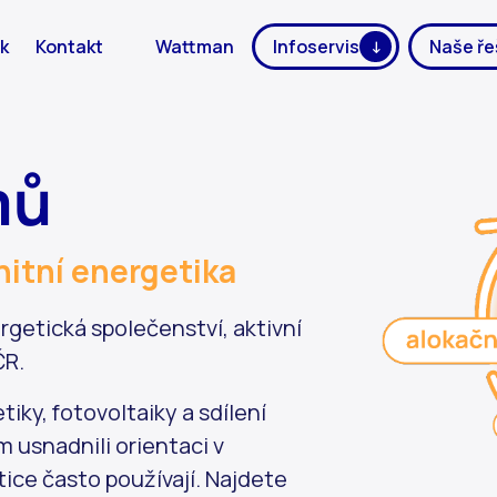
k
Kontakt
Wattman
Infoservis
Naše ře
mů
nitní energetika
getická společenství, aktivní
ČR.
iky, fotovoltaiky a sdílení
m usnadnili orientaci v
ice často používají. Najdete