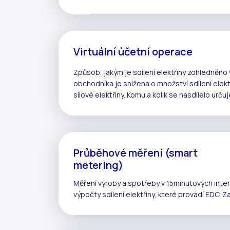
Virtuální účetní operace
Způsob, jakým je
sdílení elektřiny
zohledněno v
obchodníka je snížena o množství
sdílení elekt
silové elektřiny. Komu a kolik se nasdílelo urču
Průběhové měření (smart
metering)
Měření výroby a spotřeby v 15minutových inte
výpočty
sdílení elektřiny
, které provádí
EDC
. Z