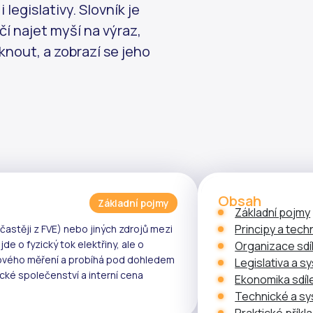
legislativy. Slovník je
í najet myší na výraz,
knout, a zobrazí se jeho
Obsah
Základní pojmy
Základní pojmy
Principy a tech
častěji z
FVE
) nebo jiných zdrojů mezi
ejde o fyzický tok elektřiny, ale o
Organizace sdí
ového měření
a probíhá pod dohledem
Legislativa a s
cké společenství
a
interní cena
Ekonomika sdíl
Technické a s
Praktické příkl