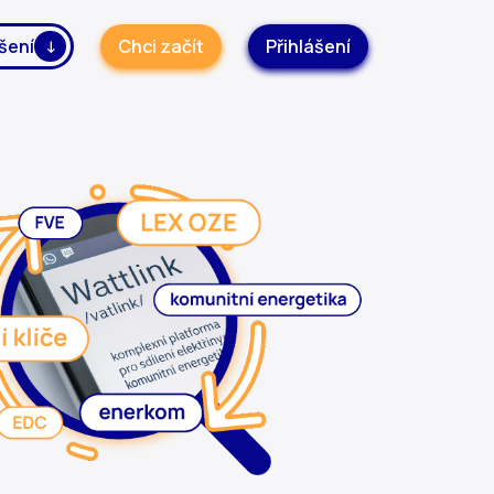
šení
Chci začít
Přihlášení