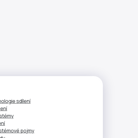
nologie sdílení
lení
ystémy
ení
ystémové pojmy
ady