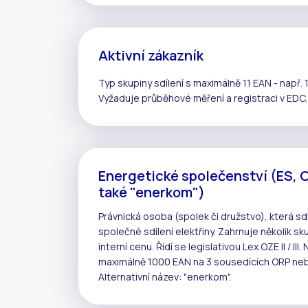
Aktivní zákazník
Typ skupiny sdílení s maximálně 11 EAN - např. 
Vyžaduje
průběhové měření
a registraci v
EDC
.
Energetické společenství (ES, 
také "enerkom")
Právnická osoba (spolek či družstvo), která 
společné
sdílení elektřiny
. Zahrnuje několik
sku
interní cenu
. Řídí se legislativou
Lex OZE II / III
. 
maximálně 1000 EAN na 3 sousedících ORP neb
Alternativní název: "enerkom".