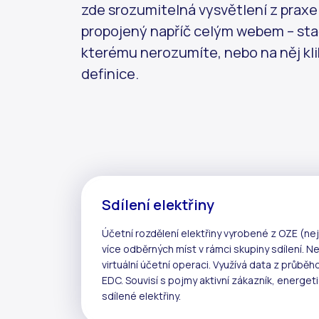
zde srozumitelná vysvětlení z praxe i 
propojený napříč celým webem – stač
kterému nerozumíte, nebo na něj kli
definice.
Sdílení elektřiny
Účetní rozdělení elektřiny vyrobené z
OZE
(nej
více odběrných míst v rámci
skupiny sdílení
. N
virtuální účetní operaci
. Využívá data z
průběh
EDC
. Souvisí s pojmy
aktivní zákazník
,
energeti
sdílené elektřiny
.