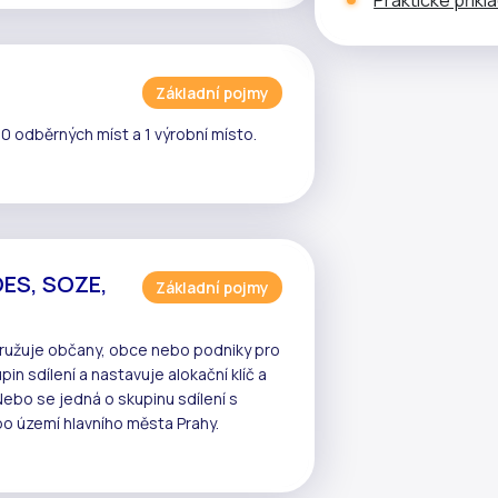
Základní pojmy
10 odběrných míst a 1 výrobní místo.
OES, SOZE,
Základní pojmy
sdružuje občany, obce nebo podniky pro
pin sdílení
a nastavuje
alokační klíč
a
Nebo se jedná o skupinu sdílení s
o území hlavního města Prahy.