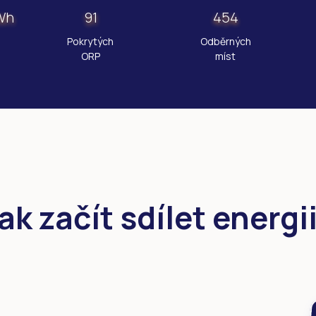
Wh
91
454
Pokrytých
Odběrných
ORP
míst
ak začít sdílet energi