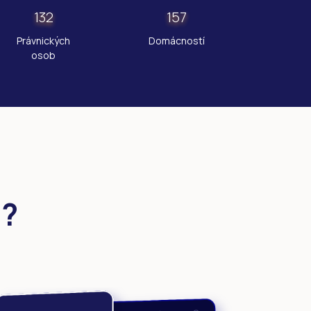
132
157
Právnických
Domácností
osob
i?