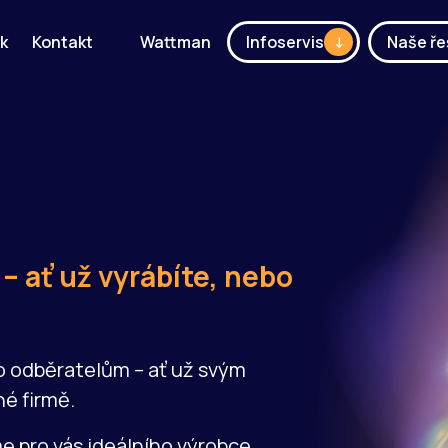
k
Kontakt
Wattman
Infoservis
Naše ře
– ať už vyrábíte, nebo
o odběratelům – ať už svým
é firmě.
e pro vás ideálního výrobce.