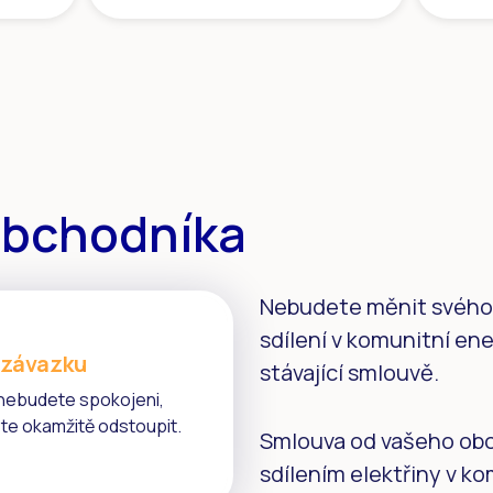
obchodníka
Nebudete měnit svého
sdílení v komunitní en
 závazku
stávající smlouvě.
nebudete spokojeni,
e okamžitě odstoupit.
Smlouva od vašeho obc
sdílením elektřiny v k