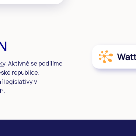
EN
ky
. Aktivně se podílíme
eské republice.
 legislativy v
h.