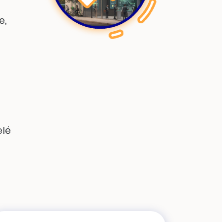
e,
elé