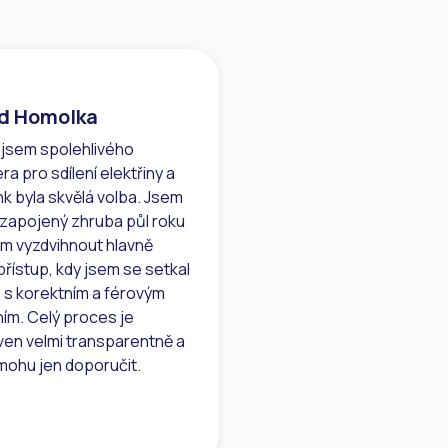
d Homolka
 jsem spolehlivého
ra pro sdílení elektřiny a
nk byla skvělá volba. Jsem
 zapojený zhruba půl roku
ím vyzdvihnout hlavně
 přístup, kdy jsem se setkal
 s korektním a férovým
ím. Celý proces je
ven velmi transparentně a
mohu jen doporučit.