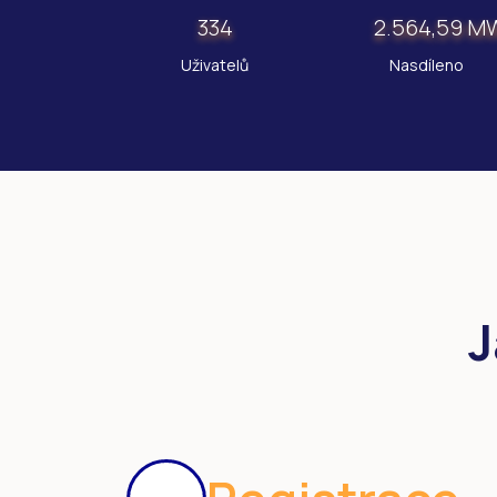
334
2.564,59 M
Uživatelů
Nasdíleno
J