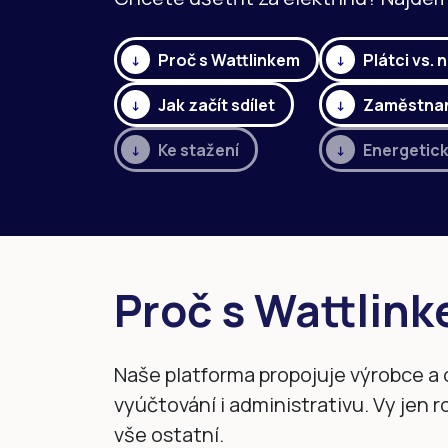
Proč s Wattlinkem
Plátci vs. 
Jak začít sdílet
Zaměstnan
Ke stažení
Energetic
Proč s Wattlin
Naše platforma propojuje výrobce a 
vyúčtování i administrativu. Vy jen 
vše ostatní.