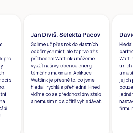
Jan Diviš, Selekta Pacov
Davi
m
Sdílíme už přes rok do vlastních
Hledal
odběrných míst, ale teprve až s
partne
nk pro
příchodem Wattlinku můžeme
Wattli
py
využít naši vyrobenou energii
u nich
ích
téměř na maximum. Aplikace
a mus
oci s
Wattlink je přesně to, co jsme
jejich
ho.
hledali, rychlá a přehledná. Hned
pouze
tní
vidíme co se předchozí dny stalo
jednán
 na
a nemusím nic složitě vyhledávat.
nasta
Rádi
firmu 
e