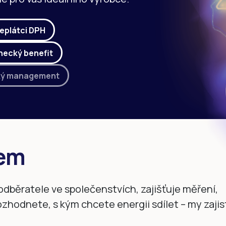
neplátci DPH
ecký benefit
ký management
kem
odběratele ve společenstvích, zajišťuje měření,
rozhodnete, s kým chcete energii sdílet – my zaji