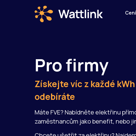
Cení
Pro firmy
Získejte víc z každé kWh 
odebíráte
Máte FVE? Nabídněte elektřinu přím
zaměstnancům jako benefit, nebo jin
Chcete ušetřit za elektřinu? Najdem