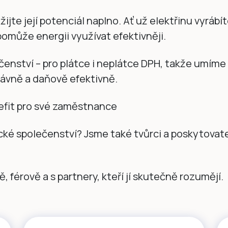
ijte její potenciál naplno. Ať už elektřinu vyrábít
pomůže energii využívat efektivněji.
enství – pro plátce i neplátce DPH, takže umíme
právně a daňově efektivně.
nefit pro své zaměstnance
cké společenství? Jsme také tvůrci a poskytovat
, férově a s partnery, kteří jí skutečně rozumějí.