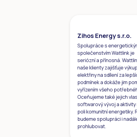
Zihos Energy s.r.o.
Spolupráce s energetický
společenstvím Wattlink je
seriózní a přínosná. Wattli
naše klienty zajišťuje výku
elektřiny na sdílení za lepš
podmínek a dokáže jim pom
vyřízením všeho potřebné
Oceňujeme také jejich vlas
softwarový vývoj a aktivity
poli komunitní energetiky. 
budeme spolupráci i nadál
prohlubovat.