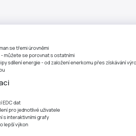
tman se třemi úrovněmi
ů - můžete se porovnat s ostatními
py sdílení energie - od založení enerkomu přes získávání výr
ebu
aci
cí EDC dat
ení pro jednotlivé uživatele
í s interaktivními grafy
o lepší výkon