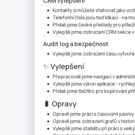
CRM vylepšení
Kontakty si můžete stahovat jako vizit
Telefonní čísla jsou teď klikací - na 
Přidali jsme české překlady pro přílež
Vylepšili jsme zobrazení CRM sekce v
Audit log a bezpečnost
Vylepšili jsme zobrazení času vytvoře
✨ Vylepšení
Přepracovali jsme navigaci v administr
Vylepšili jsme výkon aplikace - rychlej
Přidali jsme tlačítko pro kopírování př
🐛 Opravy
Opravili jsme práci s časovými pásmy
Opravili jsme zobrazení grafů v historii
Vylepšili jsme stabilitu při práci s vel