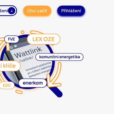
šení
Chci začít
Přihlášení