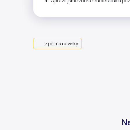
Opravili jsme zobrazení detailních po
Zpět na novinky
Ne