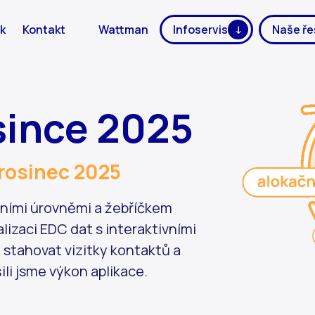
k
Kontakt
Wattman
Infoservis
Naše ře
osince 2025
prosinec 2025
tními úrovněmi a žebříčkem
alizaci EDC dat s interaktivními
 stahovat vizitky kontaktů a
ili jsme výkon aplikace.