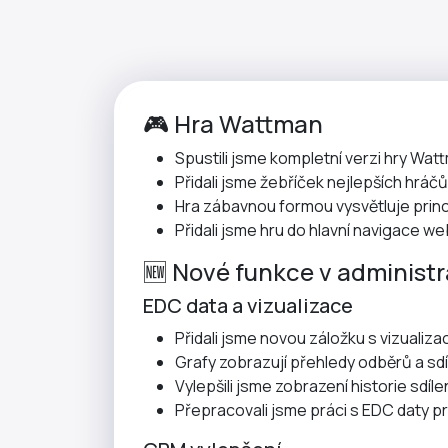
🎮 Hra Wattman
Spustili jsme kompletní verzi hry Wat
Přidali jsme žebříček nejlepších hráč
Hra zábavnou formou vysvětluje princi
Přidali jsme hru do hlavní navigace w
🆕 Nové funkce v administr
EDC data a vizualizace
Přidali jsme novou záložku s vizualiza
Grafy zobrazují přehledy odběrů a sdíl
Vylepšili jsme zobrazení historie sdílen
Přepracovali jsme práci s EDC daty pr