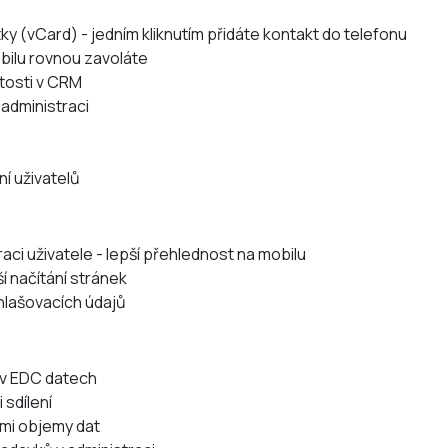
ky (vCard) - jedním kliknutím přidáte kontakt do telefonu
mobilu rovnou zavoláte
itosti v CRM
 administraci
ní uživatelů
aci uživatele - lepší přehlednost na mobilu
ší načítání stránek
ihlašovacích údajů
 v EDC datech
 sdílení
kými objemy dat