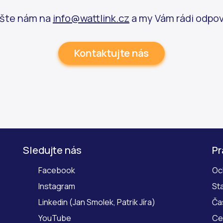
ište nám na
info@wattlink.cz
a my Vám rádi odpo
Kontaktujte nás
Sledujte nás
Pr
Facebook
Oc
Instagram
Sta
Linkedin
(
Jan Smolek
,
Patrik Jíra
)
Ča
YouTube
Ce